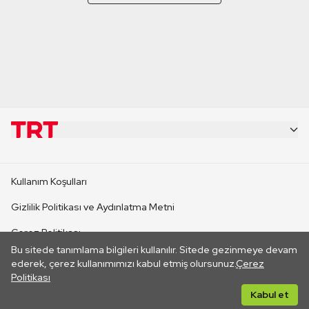
KURUMSAL
Kullanım Koşulları
KANAL SİTELERİ
Gizlilik Politikası ve Aydınlatma Metni
Çerez Politikası
SİTELER
Bu sitede tanımlama bilgileri kullanılır. Sitede gezinmeye devam
İletişim
ederek, çerez kullanımımızı kabul etmiş olursunuz.
Çerez
Politikası
CANLI YAYINLAR
Her hakkı saklıdır. ©2026 TRT. Bağlantı yoluyla gidilen dış
Kabul et
sitelerin içeriklerinden TRT sorumlu değildir.