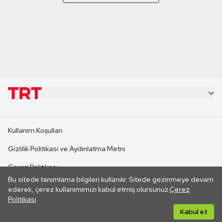
KURUMSAL
Kullanım Koşulları
KANAL SİTELERİ
Gizlilik Politikası ve Aydınlatma Metni
Çerez Politikası
SİTELER
Bu sitede tanımlama bilgileri kullanılır. Sitede gezinmeye devam
İletişim
ederek, çerez kullanımımızı kabul etmiş olursunuz.
Çerez
Politikası
CANLI YAYINLAR
Her hakkı saklıdır. ©2026 TRT. Bağlantı yoluyla gidilen dış
Kabul et
sitelerin içeriklerinden TRT sorumlu değildir.