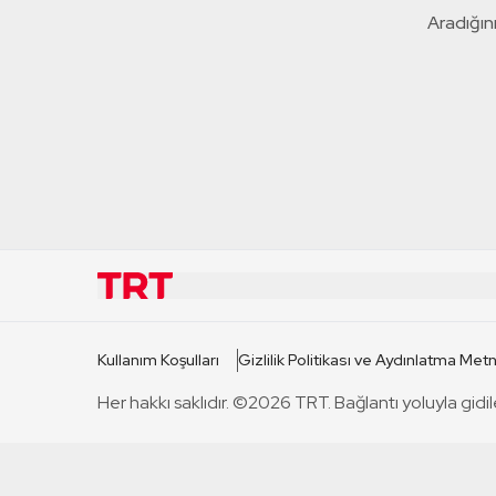
Aradığını
KURUMSAL
KANAL
Kullanım Koşulları
Gizlilik Politikası ve Aydınlatma Metn
TRT Hakkında
TRT 1
Her hakkı saklıdır. ©2026 TRT. Bağlantı yoluyla gidil
Mevzuat
TRT 2
Basın Açıklamaları
TRT Belge
Bize Ulaşın
TRT Habe