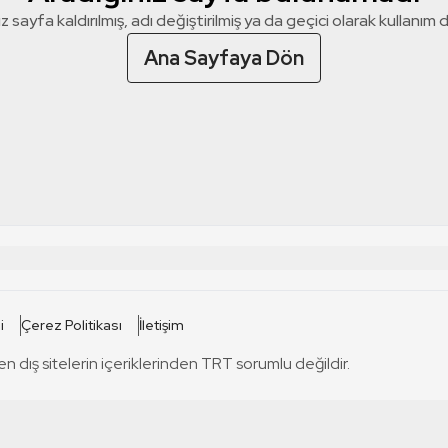
z sayfa kaldırılmış, adı değiştirilmiş ya da geçici olarak kullanım dış
Ana Sayfaya Dön
 SİTELERİ
SİTELER
i
Çerez Politikası
İletişim
TRT Kürdi
tabii
T
en dış sitelerin içeriklerinden TRT sorumlu değildir.
TRT World
TRT Dinle
T
sel
TRT Arabi
Engelsiz TRT
T
r
TRT Eba İlkokul
TRT 12 Punto
T