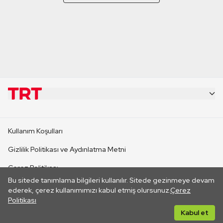
KURUMSAL
Kullanım Koşulları
KANAL SİTELERİ
Gizlilik Politikası ve Aydınlatma Metni
Çerez Politikası
SİTELER
Bu sitede tanımlama bilgileri kullanılır. Sitede gezinmeye devam
İletişim
ederek, çerez kullanımımızı kabul etmiş olursunuz.
Çerez
Politikası
CANLI YAYINLAR
Her hakkı saklıdır. ©2026 TRT. Bağlantı yoluyla gidilen dış
Kabul et
sitelerin içeriklerinden TRT sorumlu değildir.