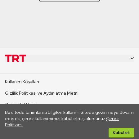
KURUMSAL
Kullanım Koşulları
KANAL SİTELERİ
Gizlilik Politikası ve Aydınlatma Metni
Çerez Politikası
SİTELER
Bu sitede tanımlama bilgileri kullanılır. Sitede gezinmeye devam
İletişim
ederek, çerez kullanımımızı kabul etmiş olursunuz.
Çerez
Politikası
CANLI YAYINLAR
Her hakkı saklıdır. ©2026 TRT. Bağlantı yoluyla gidilen dış
Kabul et
sitelerin içeriklerinden TRT sorumlu değildir.