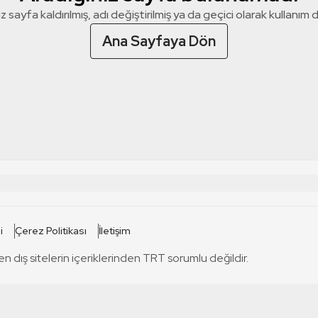
z sayfa kaldırılmış, adı değiştirilmiş ya da geçici olarak kullanım dış
Ana Sayfaya Dön
 SİTELERİ
SİTELER
i
Çerez Politikası
İletişim
TRT Kürdi
tabii
T
en dış sitelerin içeriklerinden TRT sorumlu değildir.
TRT World
TRT Dinle
T
sel
TRT Arabi
Engelsiz TRT
T
r
TRT Eba İlkokul
TRT 12 Punto
T