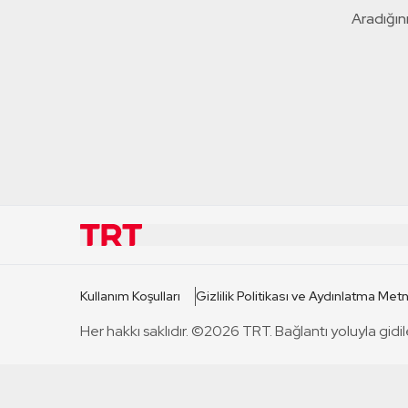
Aradığını
KURUMSAL
KANAL
Kullanım Koşulları
Gizlilik Politikası ve Aydınlatma Metn
TRT Hakkında
TRT 1
Her hakkı saklıdır. ©2026 TRT. Bağlantı yoluyla gidil
Mevzuat
TRT 2
Basın Açıklamaları
TRT Belge
Bize Ulaşın
TRT Habe