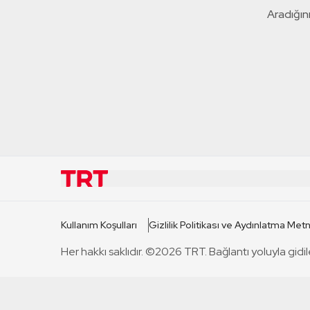
Aradığını
KURUMSAL
KANAL
Kullanım Koşulları
Gizlilik Politikası ve Aydınlatma Metn
TRT Hakkında
TRT 1
Her hakkı saklıdır. ©2026 TRT. Bağlantı yoluyla gidil
Mevzuat
TRT 2
Basın Açıklamaları
TRT Belge
Bize Ulaşın
TRT Habe