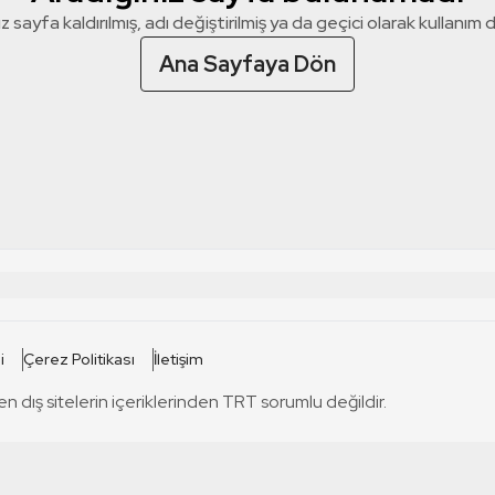
z sayfa kaldırılmış, adı değiştirilmiş ya da geçici olarak kullanım dış
Ana Sayfaya Dön
 SİTELERİ
SİTELER
i
Çerez Politikası
İletişim
TRT Kürdi
tabii
T
en dış sitelerin içeriklerinden TRT sorumlu değildir.
TRT World
TRT Dinle
T
sel
TRT Arabi
Engelsiz TRT
T
r
TRT Eba İlkokul
TRT 12 Punto
T