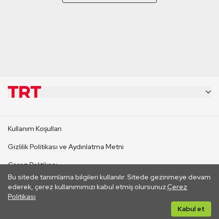
KURUMSAL
Kullanım Koşulları
KANAL SİTELERİ
Gizlilik Politikası ve Aydınlatma Metni
Çerez Politikası
SİTELER
Bu sitede tanımlama bilgileri kullanılır. Sitede gezinmeye devam
İletişim
ederek, çerez kullanımımızı kabul etmiş olursunuz.
Çerez
Politikası
CANLI YAYINLAR
Her hakkı saklıdır. ©2026 TRT. Bağlantı yoluyla gidilen dış
Kabul et
sitelerin içeriklerinden TRT sorumlu değildir.