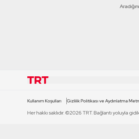
Aradığını
KURUMSAL
KANAL
Kullanım Koşulları
Gizlilik Politikası ve Aydınlatma Metn
TRT Hakkında
TRT 1
Her hakkı saklıdır. ©2026 TRT. Bağlantı yoluyla gidil
Mevzuat
TRT 2
Basın Açıklamaları
TRT Belge
Bize Ulaşın
TRT Habe