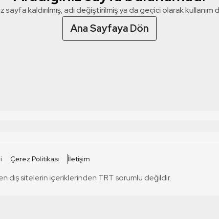
z sayfa kaldırılmış, adı değiştirilmiş ya da geçici olarak kullanım dış
Ana Sayfaya Dön
 SİTELERİ
SİTELER
i
Çerez Politikası
İletişim
TRT Kürdi
tabii
T
en dış sitelerin içeriklerinden TRT sorumlu değildir.
TRT World
TRT Dinle
T
sel
TRT Arabi
Engelsiz TRT
T
r
TRT Eba İlkokul
TRT 12 Punto
T