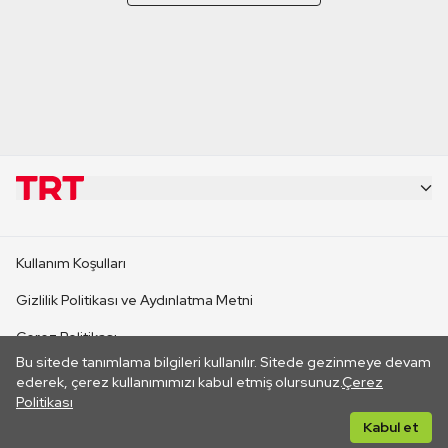
KURUMSAL
Kullanım Koşulları
KANAL SİTELERİ
Gizlilik Politikası ve Aydınlatma Metni
Çerez Politikası
SİTELER
Bu sitede tanımlama bilgileri kullanılır. Sitede gezinmeye devam
İletişim
ederek, çerez kullanımımızı kabul etmiş olursunuz.
Çerez
Politikası
CANLI YAYINLAR
Her hakkı saklıdır. ©2026 TRT. Bağlantı yoluyla gidilen dış
Kabul et
sitelerin içeriklerinden TRT sorumlu değildir.