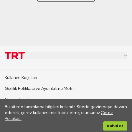
KURUMSAL
Kullanım Koşulları
KANAL SİTELERİ
Gizlilik Politikası ve Aydınlatma Metni
Çerez Politikası
SİTELER
Bu sitede tanımlama bilgileri kullanılır. Sitede gezinmeye devam
İletişim
ederek, çerez kullanımımızı kabul etmiş olursunuz.
Çerez
Politikası
CANLI YAYINLAR
Her hakkı saklıdır. ©2026 TRT. Bağlantı yoluyla gidilen dış
Kabul et
sitelerin içeriklerinden TRT sorumlu değildir.