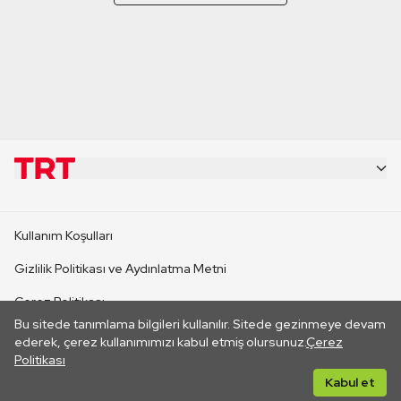
KURUMSAL
Kullanım Koşulları
KANAL SİTELERİ
Gizlilik Politikası ve Aydınlatma Metni
Çerez Politikası
SİTELER
Bu sitede tanımlama bilgileri kullanılır. Sitede gezinmeye devam
İletişim
ederek, çerez kullanımımızı kabul etmiş olursunuz.
Çerez
Politikası
CANLI YAYINLAR
Her hakkı saklıdır. ©2026 TRT. Bağlantı yoluyla gidilen dış
Kabul et
sitelerin içeriklerinden TRT sorumlu değildir.