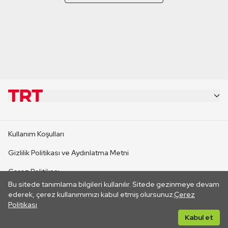
KURUMSAL
Kullanım Koşulları
KANAL SİTELERİ
Gizlilik Politikası ve Aydınlatma Metni
Çerez Politikası
SİTELER
Bu sitede tanımlama bilgileri kullanılır. Sitede gezinmeye devam
İletişim
ederek, çerez kullanımımızı kabul etmiş olursunuz.
Çerez
Politikası
CANLI YAYINLAR
Her hakkı saklıdır. ©2026 TRT. Bağlantı yoluyla gidilen dış
Kabul et
sitelerin içeriklerinden TRT sorumlu değildir.