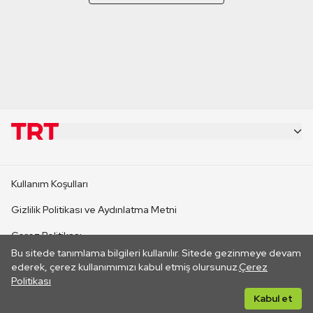
KURUMSAL
Kullanım Koşulları
KANAL SİTELERİ
Gizlilik Politikası ve Aydınlatma Metni
Çerez Politikası
SİTELER
Bu sitede tanımlama bilgileri kullanılır. Sitede gezinmeye devam
İletişim
ederek, çerez kullanımımızı kabul etmiş olursunuz.
Çerez
Politikası
CANLI YAYINLAR
Her hakkı saklıdır. ©2026 TRT. Bağlantı yoluyla gidilen dış
Kabul et
sitelerin içeriklerinden TRT sorumlu değildir.