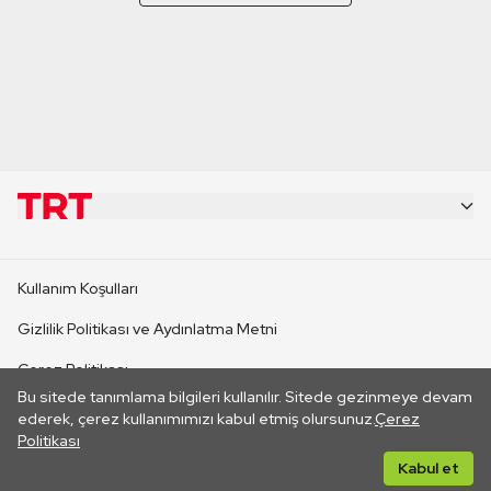
KURUMSAL
Kullanım Koşulları
KANAL SİTELERİ
Gizlilik Politikası ve Aydınlatma Metni
Çerez Politikası
SİTELER
Bu sitede tanımlama bilgileri kullanılır. Sitede gezinmeye devam
İletişim
ederek, çerez kullanımımızı kabul etmiş olursunuz.
Çerez
Politikası
CANLI YAYINLAR
Her hakkı saklıdır. ©2026 TRT. Bağlantı yoluyla gidilen dış
Kabul et
sitelerin içeriklerinden TRT sorumlu değildir.