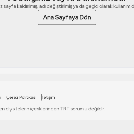
z sayfa kaldırılmış, adı değiştirilmiş ya da geçici olarak kullanım dış
Ana Sayfaya Dön
 SİTELERİ
SİTELER
i
Çerez Politikası
İletişim
TRT Kürdi
tabii
T
en dış sitelerin içeriklerinden TRT sorumlu değildir.
TRT World
TRT Dinle
T
sel
TRT Arabi
Engelsiz TRT
T
r
TRT Eba İlkokul
TRT 12 Punto
T