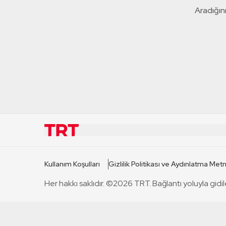
Aradığını
KURUMSAL
KANAL
Kullanım Koşulları
Gizlilik Politikası ve Aydınlatma Metn
TRT Hakkında
TRT 1
Her hakkı saklıdır. ©2026 TRT. Bağlantı yoluyla gidil
Mevzuat
TRT 2
Basın Açıklamaları
TRT Belge
Bize Ulaşın
TRT Habe