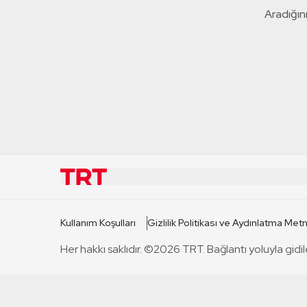
Aradığını
KURUMSAL
KANAL
Kullanım Koşulları
Gizlilik Politikası ve Aydınlatma Metn
TRT Hakkında
TRT 1
Her hakkı saklıdır. ©2026 TRT. Bağlantı yoluyla gidil
Mevzuat
TRT 2
Basın Açıklamaları
TRT Belge
Bize Ulaşın
TRT Habe