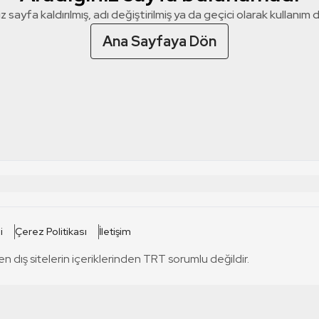
z sayfa kaldırılmış, adı değiştirilmiş ya da geçici olarak kullanım dış
Ana Sayfaya Dön
 SİTELERİ
SİTELER
i
Çerez Politikası
İletişim
TRT Kürdi
tabii
T
en dış sitelerin içeriklerinden TRT sorumlu değildir.
TRT World
TRT Dinle
T
sel
TRT Arabi
Engelsiz TRT
T
r
TRT Eba İlkokul
TRT 12 Punto
T