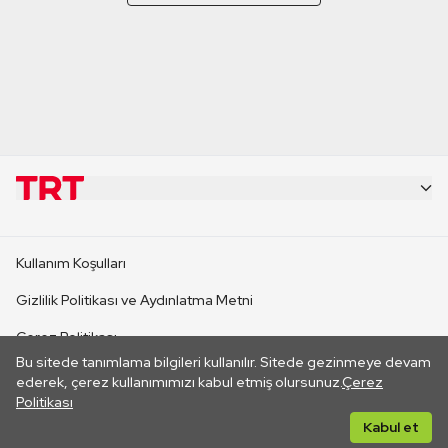
KURUMSAL
Kullanım Koşulları
KANAL SİTELERİ
Gizlilik Politikası ve Aydınlatma Metni
Çerez Politikası
SİTELER
Bu sitede tanımlama bilgileri kullanılır. Sitede gezinmeye devam
İletişim
ederek, çerez kullanımımızı kabul etmiş olursunuz.
Çerez
Politikası
CANLI YAYINLAR
Her hakkı saklıdır. ©2026 TRT. Bağlantı yoluyla gidilen dış
Kabul et
sitelerin içeriklerinden TRT sorumlu değildir.