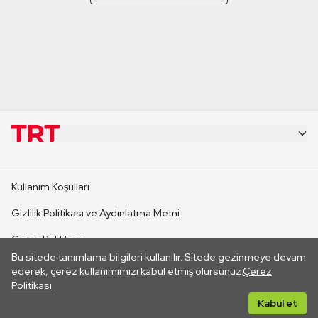
KURUMSAL
Kullanım Koşulları
KANAL SİTELERİ
Gizlilik Politikası ve Aydınlatma Metni
Çerez Politikası
SİTELER
Bu sitede tanımlama bilgileri kullanılır. Sitede gezinmeye devam
İletişim
ederek, çerez kullanımımızı kabul etmiş olursunuz.
Çerez
Politikası
CANLI YAYINLAR
Her hakkı saklıdır. ©2026 TRT. Bağlantı yoluyla gidilen dış
Kabul et
sitelerin içeriklerinden TRT sorumlu değildir.