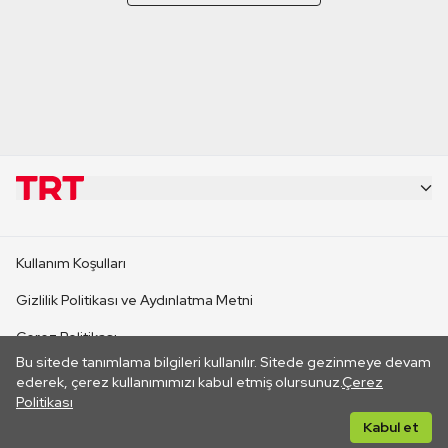
KURUMSAL
Kullanım Koşulları
KANAL SİTELERİ
Gizlilik Politikası ve Aydınlatma Metni
Çerez Politikası
SİTELER
Bu sitede tanımlama bilgileri kullanılır. Sitede gezinmeye devam
İletişim
ederek, çerez kullanımımızı kabul etmiş olursunuz.
Çerez
Politikası
CANLI YAYINLAR
Her hakkı saklıdır. ©2026 TRT. Bağlantı yoluyla gidilen dış
Kabul et
sitelerin içeriklerinden TRT sorumlu değildir.