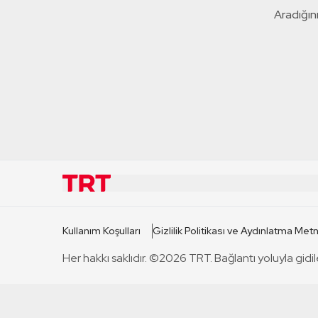
Aradığını
KURUMSAL
KANAL
Kullanım Koşulları
Gizlilik Politikası ve Aydınlatma Metn
TRT Hakkında
TRT 1
Her hakkı saklıdır. ©2026 TRT. Bağlantı yoluyla gidil
Mevzuat
TRT 2
Basın Açıklamaları
TRT Belge
Bize Ulaşın
TRT Habe