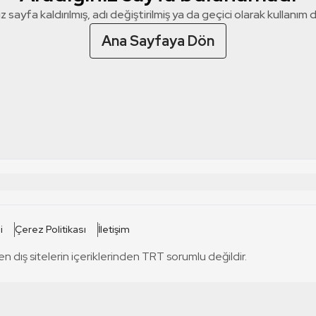
z sayfa kaldırılmış, adı değiştirilmiş ya da geçici olarak kullanım dış
Ana Sayfaya Dön
 SİTELERİ
SİTELER
i
Çerez Politikası
İletişim
TRT Kürdi
tabii
T
en dış sitelerin içeriklerinden TRT sorumlu değildir.
TRT World
TRT Dinle
T
sel
TRT Arabi
Engelsiz TRT
T
r
TRT Eba İlkokul
TRT 12 Punto
T