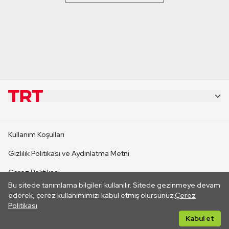
KURUMSAL
Kullanım Koşulları
KANAL SİTELERİ
Gizlilik Politikası ve Aydınlatma Metni
Çerez Politikası
SİTELER
Bu sitede tanımlama bilgileri kullanılır. Sitede gezinmeye devam
İletişim
ederek, çerez kullanımımızı kabul etmiş olursunuz.
Çerez
Politikası
CANLI YAYINLAR
Her hakkı saklıdır. ©2026 TRT. Bağlantı yoluyla gidilen dış
Kabul et
sitelerin içeriklerinden TRT sorumlu değildir.