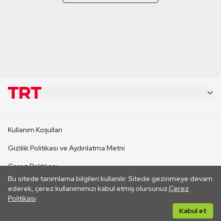
KURUMSAL
Kullanım Koşulları
KANAL SİTELERİ
Gizlilik Politikası ve Aydınlatma Metni
Çerez Politikası
SİTELER
Bu sitede tanımlama bilgileri kullanılır. Sitede gezinmeye devam
İletişim
ederek, çerez kullanımımızı kabul etmiş olursunuz.
Çerez
Politikası
CANLI YAYINLAR
Her hakkı saklıdır. ©2026 TRT. Bağlantı yoluyla gidilen dış
Kabul et
sitelerin içeriklerinden TRT sorumlu değildir.