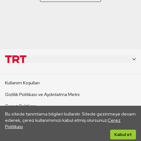
KURUMSAL
Kullanım Koşulları
KANAL SİTELERİ
Gizlilik Politikası ve Aydınlatma Metni
Çerez Politikası
SİTELER
Bu sitede tanımlama bilgileri kullanılır. Sitede gezinmeye devam
İletişim
ederek, çerez kullanımımızı kabul etmiş olursunuz.
Çerez
Politikası
CANLI YAYINLAR
Her hakkı saklıdır. ©2026 TRT. Bağlantı yoluyla gidilen dış
Kabul et
sitelerin içeriklerinden TRT sorumlu değildir.