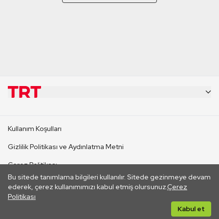
KURUMSAL
Kullanım Koşulları
KANAL SİTELERİ
Gizlilik Politikası ve Aydınlatma Metni
Çerez Politikası
SİTELER
Bu sitede tanımlama bilgileri kullanılır. Sitede gezinmeye devam
İletişim
ederek, çerez kullanımımızı kabul etmiş olursunuz.
Çerez
Politikası
CANLI YAYINLAR
Her hakkı saklıdır. ©2026 TRT. Bağlantı yoluyla gidilen dış
Kabul et
sitelerin içeriklerinden TRT sorumlu değildir.