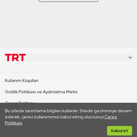
KURUMSAL
Kullanım Koşulları
KANAL SİTELERİ
Gizlilik Politikası ve Aydınlatma Metni
Çerez Politikası
SİTELER
Bu sitede tanımlama bilgileri kullanılır. Sitede gezinmeye devam
İletişim
ederek, çerez kullanımımızı kabul etmiş olursunuz.
Çerez
Politikası
CANLI YAYINLAR
Her hakkı saklıdır. ©2026 TRT. Bağlantı yoluyla gidilen dış
Kabul et
sitelerin içeriklerinden TRT sorumlu değildir.