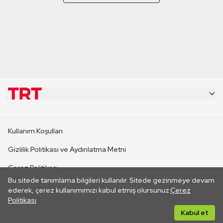
KURUMSAL
Kullanım Koşulları
KANAL SİTELERİ
Gizlilik Politikası ve Aydınlatma Metni
Çerez Politikası
SİTELER
Bu sitede tanımlama bilgileri kullanılır. Sitede gezinmeye devam
İletişim
ederek, çerez kullanımımızı kabul etmiş olursunuz.
Çerez
Politikası
CANLI YAYINLAR
Her hakkı saklıdır. ©2026 TRT. Bağlantı yoluyla gidilen dış
Kabul et
sitelerin içeriklerinden TRT sorumlu değildir.