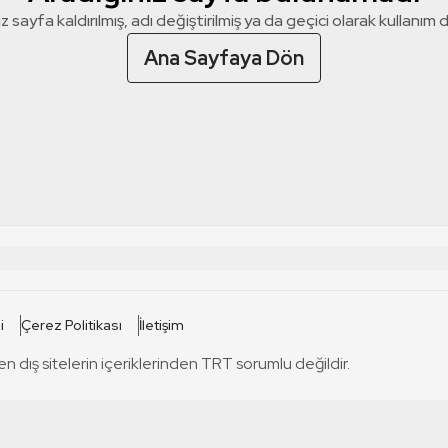
z sayfa kaldırılmış, adı değiştirilmiş ya da geçici olarak kullanım dış
Ana Sayfaya Dön
 SİTELERİ
SİTELER
i
Çerez Politikası
İletişim
TRT Kürdi
tabii
T
en dış sitelerin içeriklerinden TRT sorumlu değildir.
TRT World
TRT Dinle
T
sel
TRT Arabi
Engelsiz TRT
T
r
TRT Eba İlkokul
TRT 12 Punto
T