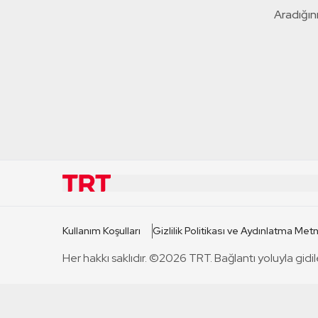
Aradığını
KURUMSAL
KANAL
Kullanım Koşulları
Gizlilik Politikası ve Aydınlatma Metn
TRT Hakkında
TRT 1
Her hakkı saklıdır. ©2026 TRT. Bağlantı yoluyla gidil
Mevzuat
TRT 2
Basın Açıklamaları
TRT Belge
Bize Ulaşın
TRT Habe