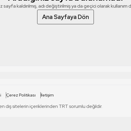
z sayfa kaldırılmış, adı değiştirilmiş ya da geçici olarak kullanım dış
Ana Sayfaya Dön
 SİTELERİ
SİTELER
i
Çerez Politikası
İletişim
TRT Kürdi
tabii
T
en dış sitelerin içeriklerinden TRT sorumlu değildir.
TRT World
TRT Dinle
T
sel
TRT Arabi
Engelsiz TRT
T
r
TRT Eba İlkokul
TRT 12 Punto
T