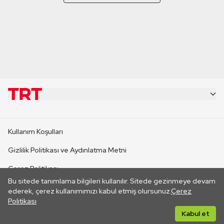
KURUMSAL
Kullanım Koşulları
KANAL SİTELERİ
Gizlilik Politikası ve Aydınlatma Metni
Çerez Politikası
SİTELER
Bu sitede tanımlama bilgileri kullanılır. Sitede gezinmeye devam
İletişim
ederek, çerez kullanımımızı kabul etmiş olursunuz.
Çerez
Politikası
CANLI YAYINLAR
Her hakkı saklıdır. ©2026 TRT. Bağlantı yoluyla gidilen dış
Kabul et
sitelerin içeriklerinden TRT sorumlu değildir.