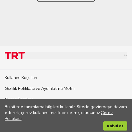
KURUMSAL
Kullanım Koşulları
KANAL SİTELERİ
Gizlilik Politikası ve Aydınlatma Metni
Çerez Politikası
SİTELER
Bu sitede tanımlama bilgileri kullanılır. Sitede gezinmeye devam
İletişim
ederek, çerez kullanımımızı kabul etmiş olursunuz.
Çerez
Politikası
CANLI YAYINLAR
Her hakkı saklıdır. ©2026 TRT. Bağlantı yoluyla gidilen dış
Kabul et
sitelerin içeriklerinden TRT sorumlu değildir.