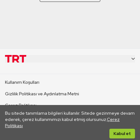
KURUMSAL
Kullanım Koşulları
KANAL SİTELERİ
Gizlilik Politikası ve Aydınlatma Metni
Çerez Politikası
SİTELER
Bu sitede tanımlama bilgileri kullanılır. Sitede gezinmeye devam
İletişim
ederek, çerez kullanımımızı kabul etmiş olursunuz.
Çerez
Politikası
CANLI YAYINLAR
Her hakkı saklıdır. ©2026 TRT. Bağlantı yoluyla gidilen dış
Kabul et
sitelerin içeriklerinden TRT sorumlu değildir.