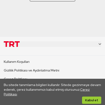
KURUMSAL
Kullanım Koşulları
KANAL SİTELERİ
Gizlilik Politikası ve Aydınlatma Metni
Çerez Politikası
SİTELER
Bu sitede tanımlama bilgileri kullanılır. Sitede gezinmeye devam
İletişim
ederek, çerez kullanımımızı kabul etmiş olursunuz.
Çerez
Politikası
CANLI YAYINLAR
Her hakkı saklıdır. ©2026 TRT. Bağlantı yoluyla gidilen dış
Kabul et
sitelerin içeriklerinden TRT sorumlu değildir.