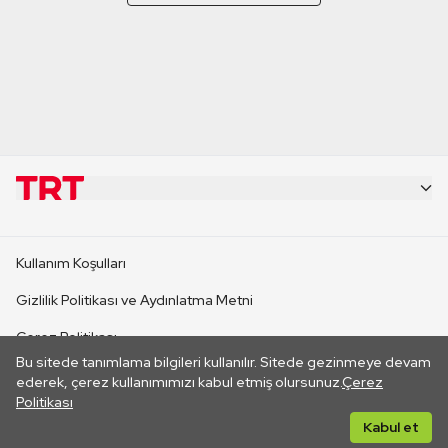
KURUMSAL
Kullanım Koşulları
KANAL SİTELERİ
Gizlilik Politikası ve Aydınlatma Metni
Çerez Politikası
SİTELER
Bu sitede tanımlama bilgileri kullanılır. Sitede gezinmeye devam
İletişim
ederek, çerez kullanımımızı kabul etmiş olursunuz.
Çerez
Politikası
CANLI YAYINLAR
Her hakkı saklıdır. ©2026 TRT. Bağlantı yoluyla gidilen dış
Kabul et
sitelerin içeriklerinden TRT sorumlu değildir.