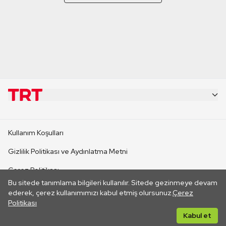
KURUMSAL
Kullanım Koşulları
KANAL SİTELERİ
Gizlilik Politikası ve Aydınlatma Metni
Çerez Politikası
SİTELER
Bu sitede tanımlama bilgileri kullanılır. Sitede gezinmeye devam
İletişim
ederek, çerez kullanımımızı kabul etmiş olursunuz.
Çerez
Politikası
CANLI YAYINLAR
Her hakkı saklıdır. ©2026 TRT. Bağlantı yoluyla gidilen dış
Kabul et
sitelerin içeriklerinden TRT sorumlu değildir.