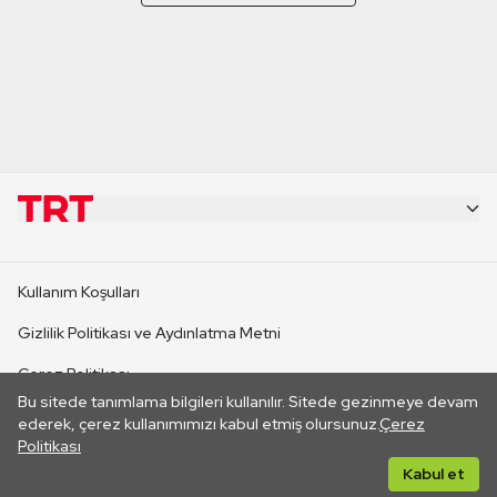
KURUMSAL
Kullanım Koşulları
KANAL SİTELERİ
Gizlilik Politikası ve Aydınlatma Metni
Çerez Politikası
SİTELER
Bu sitede tanımlama bilgileri kullanılır. Sitede gezinmeye devam
İletişim
ederek, çerez kullanımımızı kabul etmiş olursunuz.
Çerez
Politikası
CANLI YAYINLAR
Her hakkı saklıdır. ©2026 TRT. Bağlantı yoluyla gidilen dış
Kabul et
sitelerin içeriklerinden TRT sorumlu değildir.