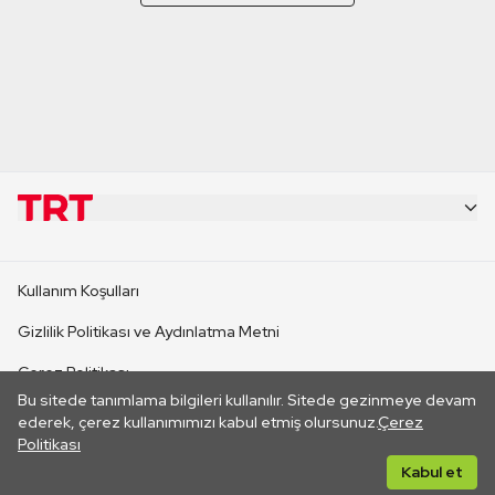
KURUMSAL
Kullanım Koşulları
KANAL SİTELERİ
Gizlilik Politikası ve Aydınlatma Metni
Çerez Politikası
SİTELER
Bu sitede tanımlama bilgileri kullanılır. Sitede gezinmeye devam
İletişim
ederek, çerez kullanımımızı kabul etmiş olursunuz.
Çerez
Politikası
CANLI YAYINLAR
Her hakkı saklıdır. ©2026 TRT. Bağlantı yoluyla gidilen dış
Kabul et
sitelerin içeriklerinden TRT sorumlu değildir.