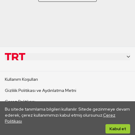
KURUMSAL
Kullanım Koşulları
KANAL SİTELERİ
Gizlilik Politikası ve Aydınlatma Metni
Çerez Politikası
SİTELER
Bu sitede tanımlama bilgileri kullanılır. Sitede gezinmeye devam
İletişim
ederek, çerez kullanımımızı kabul etmiş olursunuz.
Çerez
Politikası
CANLI YAYINLAR
Her hakkı saklıdır. ©2026 TRT. Bağlantı yoluyla gidilen dış
Kabul et
sitelerin içeriklerinden TRT sorumlu değildir.