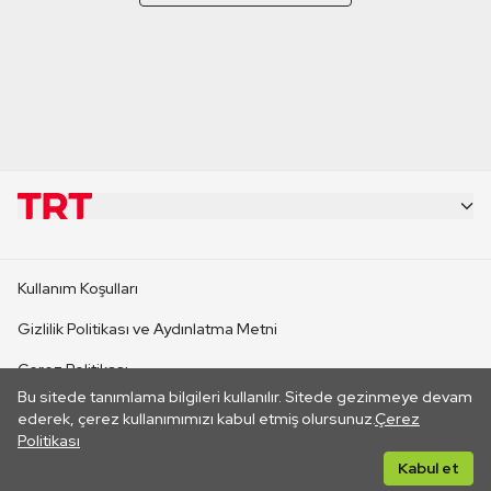
KURUMSAL
Kullanım Koşulları
KANAL SİTELERİ
Gizlilik Politikası ve Aydınlatma Metni
Çerez Politikası
SİTELER
Bu sitede tanımlama bilgileri kullanılır. Sitede gezinmeye devam
İletişim
ederek, çerez kullanımımızı kabul etmiş olursunuz.
Çerez
Politikası
CANLI YAYINLAR
Her hakkı saklıdır. ©2026 TRT. Bağlantı yoluyla gidilen dış
Kabul et
sitelerin içeriklerinden TRT sorumlu değildir.