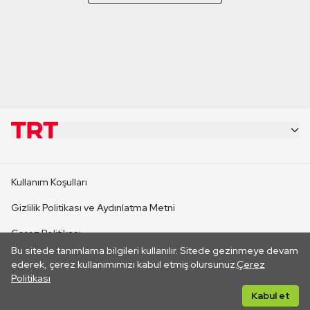
KURUMSAL
Kullanım Koşulları
KANAL SİTELERİ
Gizlilik Politikası ve Aydınlatma Metni
Çerez Politikası
SİTELER
Bu sitede tanımlama bilgileri kullanılır. Sitede gezinmeye devam
İletişim
ederek, çerez kullanımımızı kabul etmiş olursunuz.
Çerez
Politikası
CANLI YAYINLAR
Her hakkı saklıdır. ©2026 TRT. Bağlantı yoluyla gidilen dış
Kabul et
sitelerin içeriklerinden TRT sorumlu değildir.