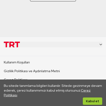
KURUMSAL
Kullanım Koşulları
KANAL SİTELERİ
Gizlilik Politikası ve Aydınlatma Metni
Çerez Politikası
SİTELER
Bu sitede tanımlama bilgileri kullanılır. Sitede gezinmeye devam
İletişim
ederek, çerez kullanımımızı kabul etmiş olursunuz.
Çerez
Politikası
CANLI YAYINLAR
Her hakkı saklıdır. ©2026 TRT. Bağlantı yoluyla gidilen dış
Kabul et
sitelerin içeriklerinden TRT sorumlu değildir.