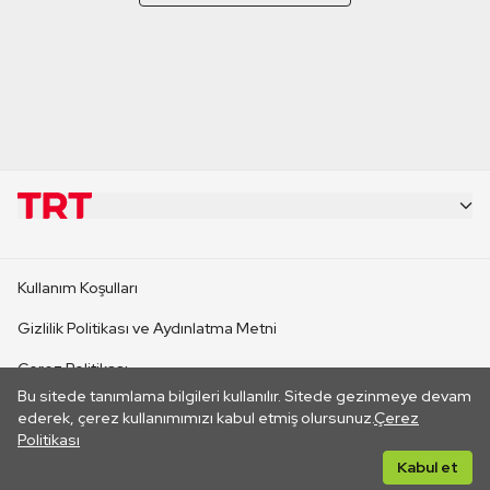
KURUMSAL
Kullanım Koşulları
KANAL SİTELERİ
Gizlilik Politikası ve Aydınlatma Metni
Çerez Politikası
SİTELER
Bu sitede tanımlama bilgileri kullanılır. Sitede gezinmeye devam
İletişim
ederek, çerez kullanımımızı kabul etmiş olursunuz.
Çerez
Politikası
CANLI YAYINLAR
Her hakkı saklıdır. ©2026 TRT. Bağlantı yoluyla gidilen dış
Kabul et
sitelerin içeriklerinden TRT sorumlu değildir.