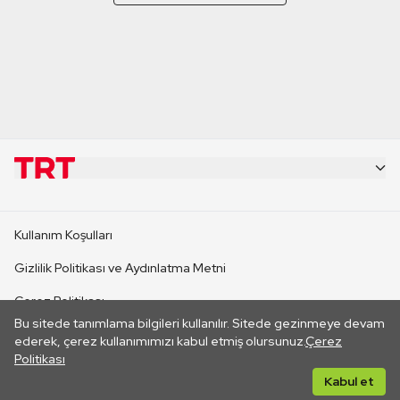
KURUMSAL
Kullanım Koşulları
KANAL SİTELERİ
Gizlilik Politikası ve Aydınlatma Metni
Çerez Politikası
SİTELER
Bu sitede tanımlama bilgileri kullanılır. Sitede gezinmeye devam
İletişim
ederek, çerez kullanımımızı kabul etmiş olursunuz.
Çerez
Politikası
CANLI YAYINLAR
Her hakkı saklıdır. ©2026 TRT. Bağlantı yoluyla gidilen dış
Kabul et
sitelerin içeriklerinden TRT sorumlu değildir.