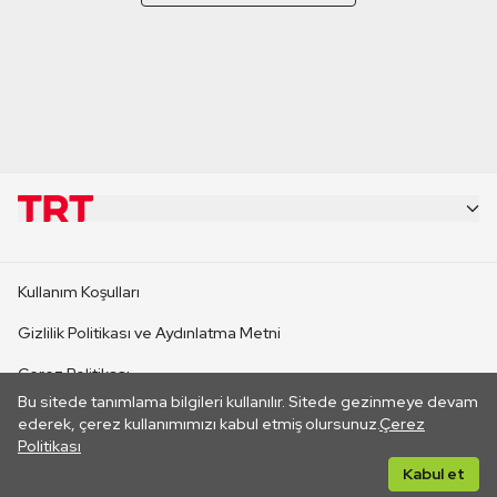
KURUMSAL
Kullanım Koşulları
KANAL SİTELERİ
Gizlilik Politikası ve Aydınlatma Metni
Çerez Politikası
SİTELER
Bu sitede tanımlama bilgileri kullanılır. Sitede gezinmeye devam
İletişim
ederek, çerez kullanımımızı kabul etmiş olursunuz.
Çerez
Politikası
CANLI YAYINLAR
Her hakkı saklıdır. ©2026 TRT. Bağlantı yoluyla gidilen dış
Kabul et
sitelerin içeriklerinden TRT sorumlu değildir.