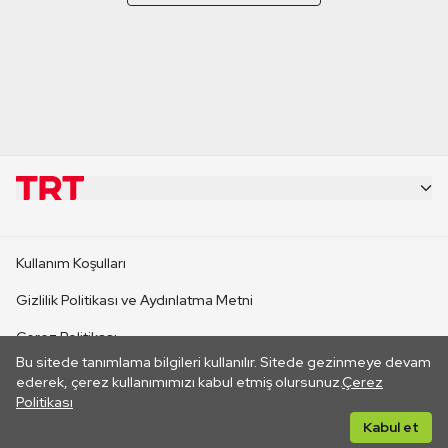
KURUMSAL
Kullanım Koşulları
KANAL SİTELERİ
Gizlilik Politikası ve Aydınlatma Metni
Çerez Politikası
SİTELER
Bu sitede tanımlama bilgileri kullanılır. Sitede gezinmeye devam
İletişim
ederek, çerez kullanımımızı kabul etmiş olursunuz.
Çerez
Politikası
CANLI YAYINLAR
Her hakkı saklıdır. ©2026 TRT. Bağlantı yoluyla gidilen dış
Kabul et
sitelerin içeriklerinden TRT sorumlu değildir.