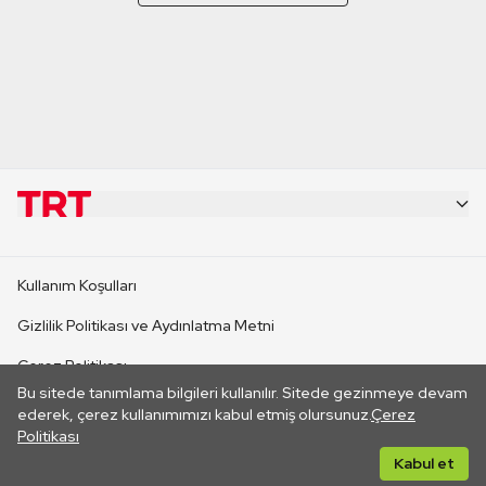
KURUMSAL
Kullanım Koşulları
KANAL SİTELERİ
Gizlilik Politikası ve Aydınlatma Metni
Çerez Politikası
SİTELER
Bu sitede tanımlama bilgileri kullanılır. Sitede gezinmeye devam
İletişim
ederek, çerez kullanımımızı kabul etmiş olursunuz.
Çerez
Politikası
CANLI YAYINLAR
Her hakkı saklıdır. ©2026 TRT. Bağlantı yoluyla gidilen dış
Kabul et
sitelerin içeriklerinden TRT sorumlu değildir.