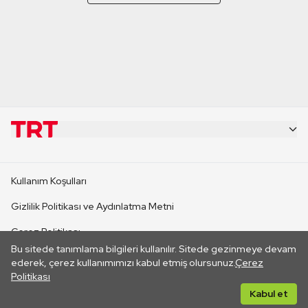
KURUMSAL
Kullanım Koşulları
KANAL SİTELERİ
Gizlilik Politikası ve Aydınlatma Metni
Çerez Politikası
SİTELER
Bu sitede tanımlama bilgileri kullanılır. Sitede gezinmeye devam
İletişim
ederek, çerez kullanımımızı kabul etmiş olursunuz.
Çerez
Politikası
CANLI YAYINLAR
Her hakkı saklıdır. ©2026 TRT. Bağlantı yoluyla gidilen dış
Kabul et
sitelerin içeriklerinden TRT sorumlu değildir.