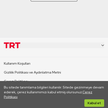
KURUMSAL
Kullanım Koşulları
KANAL SİTELERİ
Gizlilik Politikası ve Aydınlatma Metni
Çerez Politikası
SİTELER
Bu sitede tanımlama bilgileri kullanılır. Sitede gezinmeye devam
İletişim
ederek, çerez kullanımımızı kabul etmiş olursunuz.
Çerez
Politikası
CANLI YAYINLAR
Her hakkı saklıdır. ©2026 TRT. Bağlantı yoluyla gidilen dış
Kabul et
sitelerin içeriklerinden TRT sorumlu değildir.