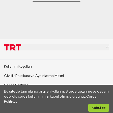
KURUMSAL
Kullanım Koşulları
KANAL SİTELERİ
Gizlilik Politikası ve Aydınlatma Metni
Çerez Politikası
SİTELER
Bu sitede tanımlama bilgileri kullanılır. Sitede gezinmeye devam
İletişim
ederek, çerez kullanımımızı kabul etmiş olursunuz.
Çerez
Politikası
CANLI YAYINLAR
Her hakkı saklıdır. ©2026 TRT. Bağlantı yoluyla gidilen dış
Kabul et
sitelerin içeriklerinden TRT sorumlu değildir.