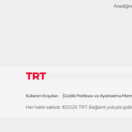
Aradığını
KURUMSAL
KANAL
Kullanım Koşulları
Gizlilik Politikası ve Aydınlatma Metn
TRT Hakkında
TRT 1
Her hakkı saklıdır. ©2026 TRT. Bağlantı yoluyla gidil
Mevzuat
TRT 2
Basın Açıklamaları
TRT Belge
Bize Ulaşın
TRT Habe