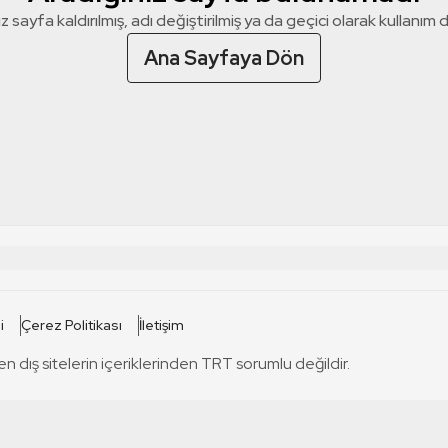
z sayfa kaldırılmış, adı değiştirilmiş ya da geçici olarak kullanım dış
Ana Sayfaya Dön
 SİTELERİ
SİTELER
i
Çerez Politikası
İletişim
TRT Kürdi
tabii
T
en dış sitelerin içeriklerinden TRT sorumlu değildir.
TRT World
TRT Dinle
T
sel
TRT Arabi
Engelsiz TRT
T
r
TRT Eba İlkokul
TRT 12 Punto
T